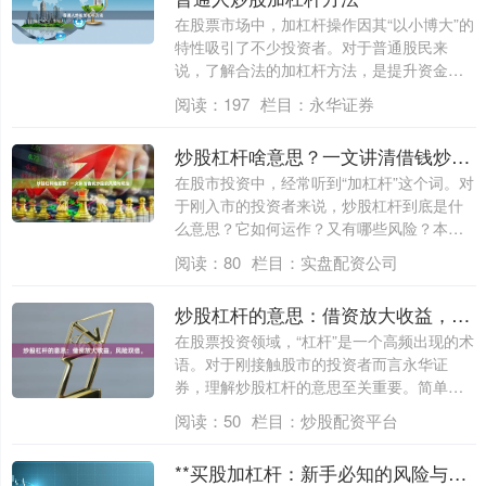
在股票市场中，加杠杆操作因其“以小博大”的
特性吸引了不少投资者。对于普通股民来
说，了解合法的加杠杆方法，是提升资金使
用效....
阅读：
197
栏目：
永华证券
炒股杠杆啥意思？一文讲清借钱炒股的风险与玩法
在股市投资中，经常听到“加杠杆”这个词。对
于刚入市的投资者来说，炒股杠杆到底是什
么意思？它如何运作？又有哪些风险？本文
将....
阅读：
80
栏目：
实盘配资公司
炒股杠杆的意思：借资放大收益，风险双倍。
在股票投资领域，“杠杆”是一个高频出现的术
语。对于刚接触股市的投资者而言永华证
券，理解炒股杠杆的意思至关重要。简单来
说，....
阅读：
50
栏目：
炒股配资平台
**买股加杠杆：新手必知的风险与策略指南**