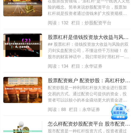
在股票投资领域，"加杠杆"是一个既诱人又危
险的概念。简单来说炒股配资平台，股票加
杠杆就是投资者通过借钱来扩大投资规模，
以....
阅读：
132
栏目：
炒股配资平台
股票杠杆是借钱投资放大收益与风险的工具，需谨慎使用。
## 股票杠杆：借钱投资放大收益与风险的双
刃剑实盘配资公司，不懂这些千万别碰！ 在
股市的财富神话中，我们常听到“用杠杆一....
阅读：
134
栏目：
永华证券
股票配资账户 配资炒股：高杠杆炒股，风险与收益并存
配资炒股是一种利用杠杆放大资金进行股票
交易的方式。通过配资公司提供的资金，投
资者可以以较小的本金撬动更大的资金进行
投资。....
阅读：
88
栏目：
永华证券
怎么样配资炒股配资平台 股市配资：杠杆投资，以小博大
股市配资是一种杠杆投资方式，投资者通过