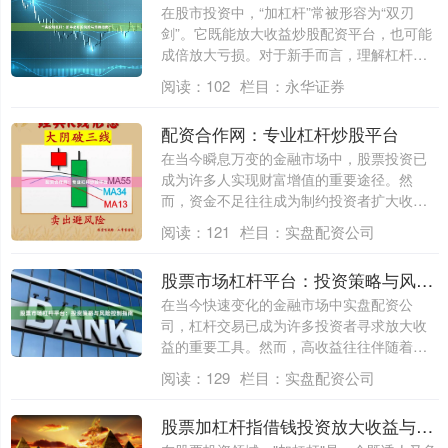
在股市投资中，“加杠杆”常被形容为“双刃
剑”。它既能放大收益炒股配资平台，也可能
成倍放大亏损。对于新手而言，理解杠杆的
本....
阅读：
102
栏目：
永华证券
配资合作网：专业杠杆炒股平台
在当今瞬息万变的金融市场中，股票投资已
成为许多人实现财富增值的重要途径。然
而，资金不足往往成为制约投资者扩大收益
的瓶颈。....
阅读：
121
栏目：
实盘配资公司
股票市场杠杆平台：投资策略与风险控制指南
在当今快速变化的金融市场中实盘配资公
司，杠杆交易已成为许多投资者寻求放大收
益的重要工具。然而，高收益往往伴随着高
风险。本....
阅读：
129
栏目：
实盘配资公司
股票加杠杆指借钱投资放大收益与风险。