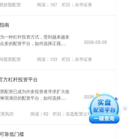
资炒股配资
阅读：
167
栏目：
永华证券
指南
为一种杠杆投资方式，受到越来越多
2026-05-05
多的配资平台，如何选择正规....
间股票配资
阅读：
103
栏目：
永华证券
的官方杠杆投资平台
票配资已成为许多投资者寻求扩大收
2026-04-20
琅满目的配资平台，如何选择....
配资风控
阅读：
62
栏目：
实盘配资公司
可靠低门槛