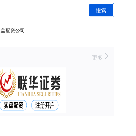
搜索
实盘配资公司
更多