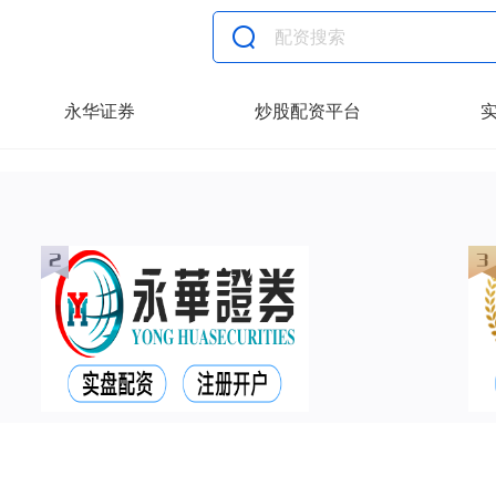
永华证券
炒股配资平台