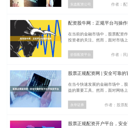
作者：配
实盘配资公司
配资股牛网：正规平台与操作
在当前的金融市场中，股票配资作
投资者的关注。然而，面对市场上众
作者：民
炒股配资平台
股票正规配资网 | 安全可靠
在当今快速发展的金融市场中，股
益的重要工具。然而，面对网络上琳
作者：股票
永华证券
股票正规配资开户平台，安全