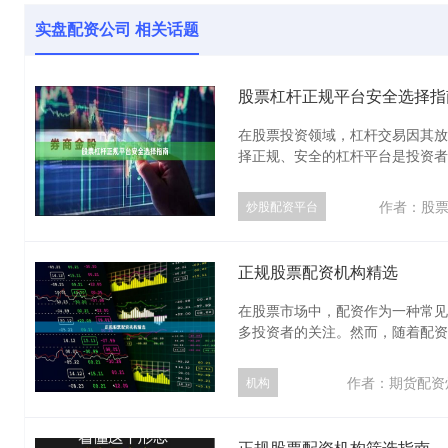
实盘配资公司 相关话题
股票杠杆正规平台安全选择指
在股票投资领域，杠杆交易因其放
择正规、安全的杠杆平台是投资者必
作者：股
炒股配资平台
正规股票配资机构精选
在股票市场中，配资作为一种常见
多投资者的关注。然而，随着配资行
作者：期货配资
机构
正规股票配资机构筛选指南