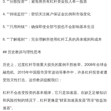
3. **分散投资**：避免将所有杠杆资金投入单一股票
4. **持续监控**：密切关注账户保证金比例和市场变化
5. **只用闲钱**：确保即使全部亏损也不会影响基本生活
6. **了解规则**：完全理解所使用杠杆工具的具体规则和成本
## 历史教训与理性思考
历史上，过度杠杆导致重大损失的案例不胜枚举。2008年全球金
融危机、2015年中国股市异常波动等事件中，许多杠杆投资者遭
受毁灭性打击。这些教训提醒我们：
杠杆不会改变投资的基本规律，它只是加速器。在缺乏足够知识
和风险控制的情况下，杠杆更像是"财富加速蒸发器"而非"收益加
速器"。