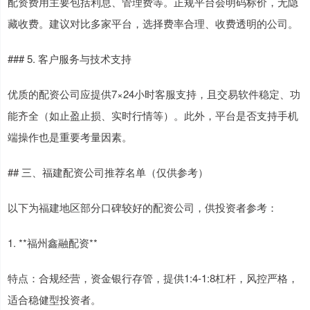
配资费用主要包括利息、管理费等。正规平台会明码标价，无隐
藏收费。建议对比多家平台，选择费率合理、收费透明的公司。
### 5. 客户服务与技术支持
优质的配资公司应提供7×24小时客服支持，且交易软件稳定、功
能齐全（如止盈止损、实时行情等）。此外，平台是否支持手机
端操作也是重要考量因素。
## 三、福建配资公司推荐名单（仅供参考）
以下为福建地区部分口碑较好的配资公司，供投资者参考：
1. **福州鑫融配资**
特点：合规经营，资金银行存管，提供1:4-1:8杠杆，风控严格，
适合稳健型投资者。