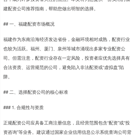
建配资公司推荐指南，帮助您做出明智的选择。
## 一、福建配资市场概况
福建作为东南沿海经济发达省份，金融环境相对成熟，配资行业
也较为活跃。福州、厦门、泉州等城市涌现出多家专业配资公
司。但需注意，配资行业存在一定风险，投资者应优先选择具有
合法资质、运营规范的公司，避免陷入非法配资或“虚拟盘”陷
阱。
## 二、选择配资公司的核心标准
### 1. 合规性与资质
正规配资公司应具备工商注册信息，且经营范围包含“配资”或“投
资咨询”等业务。建议通过国家企业信用信息公示系统查询公司背