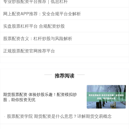
专业炒股配资平台推荐｜低息杠杆
网上配资APP推荐：安全合规平台全解析
实盘股票杠杆平台 合规配资炒股
股票配资含义：杠杆炒股与风险解析
正规股票配资官网推荐平台
推荐阅读
期货股票配资 体验炒股乐趣！配资模拟炒
股，助你投资无忧
股票配资学院 期货配资是什么意思？详解期货交易概念
·