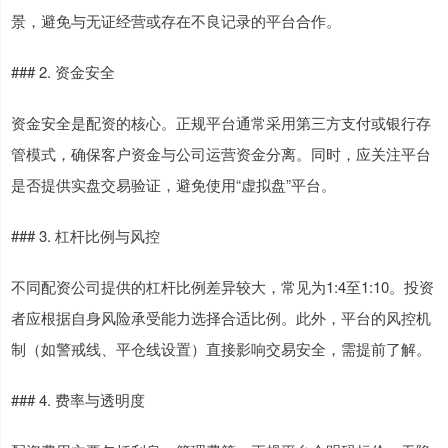
景，避免与无证经营或存在不良记录的平台合作。
### 2. 资金安全
资金安全是配资的核心。正规平台通常采用第三方支付或银行存
管模式，确保客户资金与公司运营资金分离。同时，应关注平台
是否提供实盘交易验证，避免使用“虚拟盘”平台。
### 3. 杠杆比例与风控
不同配资公司提供的杠杆比例差异较大，常见为1:4至1:10。投资
者应根据自身风险承受能力选择合适比例。此外，平台的风控机
制（如警戒线、平仓线设置）直接影响交易安全，需提前了解。
### 4. 费率与透明度