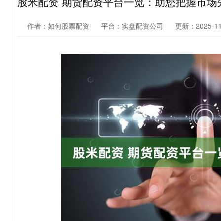
股米配资 期货配资平台一览：助您把握市场
作者：如何股票配资
平台：实盘配资公司
更新：2025-11-