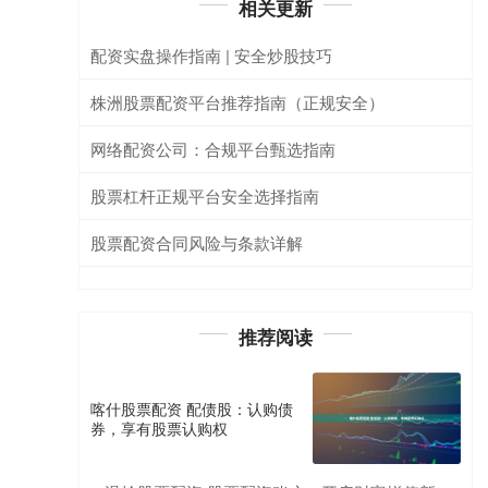
相关更新
配资实盘操作指南 | 安全炒股技巧
株洲股票配资平台推荐指南（正规安全）
网络配资公司：合规平台甄选指南
股票杠杆正规平台安全选择指南
股票配资合同风险与条款详解
推荐阅读
喀什股票配资 配债股：认购债
券，享有股票认购权