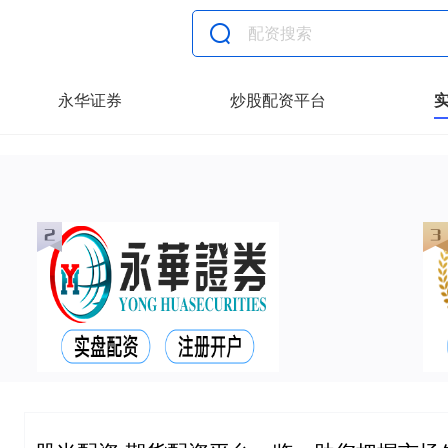
永华证券
炒股配资平台