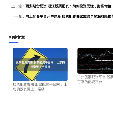
上一篇：
西安期货配资 浙江股票配资：助你投资无忧，财富增值
下一篇：
网上配资平台开户炒股 股票配资哪家靠谱？资深股民推
相关文章
广州股票配资平台 股
可靠的配资平台
股票配资费用 股票配资平台网：让
您的投资更上一层楼