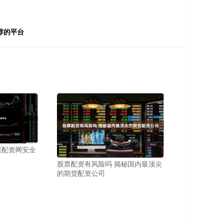
荐的平台
票配资网安全
股票配资有风险吗 揭秘国内最顶尖
的期货配资公司