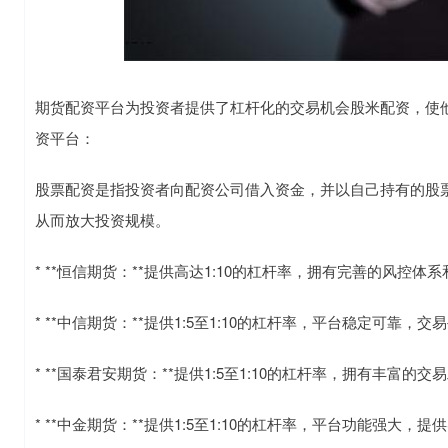
期货配资平台为投资者提供了杠杆化的交易机会股米配资，使
资平台：
股票配资是指投资者向配资公司借入资金，并以自己持有的股
从而放大投资规模。
* **恒信期货：**提供高达1:10的杠杆率，拥有完善的风控体
* **中信期货：**提供1:5至1:10的杠杆率，平台稳定可靠，
* **国泰君安期货：**提供1:5至1:10的杠杆率，拥有丰富
* **中金期货：**提供1:5至1:10的杠杆率，平台功能强大，