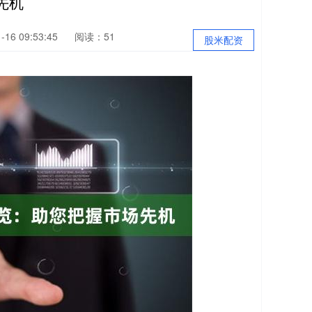
先机
16 09:53:45
阅读：51
股米配资