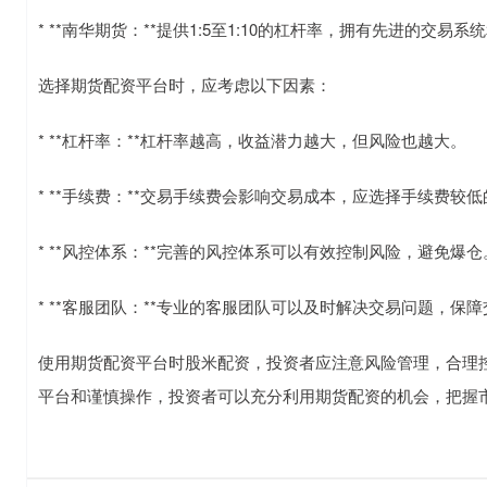
* **南华期货：**提供1:5至1:10的杠杆率，拥有先进的交易
选择期货配资平台时，应考虑以下因素：
* **杠杆率：**杠杆率越高，收益潜力越大，但风险也越大。
* **手续费：**交易手续费会影响交易成本，应选择手续费较
* **风控体系：**完善的风控体系可以有效控制风险，避免爆仓
* **客服团队：**专业的客服团队可以及时解决交易问题，保
使用期货配资平台时股米配资，投资者应注意风险管理，合理
平台和谨慎操作，投资者可以充分利用期货配资的机会，把握