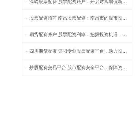
温岭股票配资 股票配资账户：开启财富增值新篇章
·
股票配资招商 南昌股票配资：南昌市的股市投资机会
·
期货配资账户 股票配资利率：把握投资机遇，优化资金配置
·
四川期货配资 邵阳专业股票配资平台，助力投资稳健获利
·
炒股配资交易平台 股市配资安全平台：保障资金，稳健投资
·