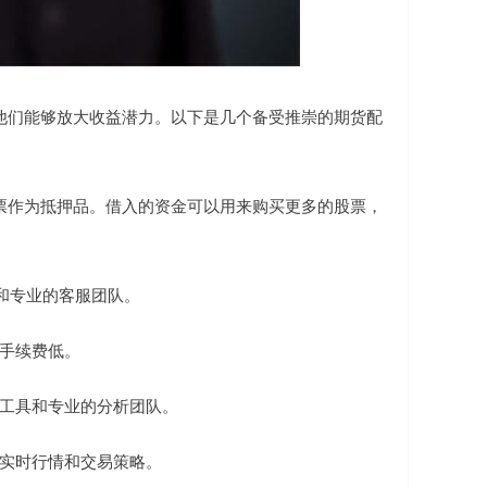
他们能够放大收益潜力。以下是几个备受推崇的期货配
票作为抵押品。借入的资金可以用来购买更多的股票，
系和专业的客服团队。
交易手续费低。
的交易工具和专业的分析团队。
提供实时行情和交易策略。